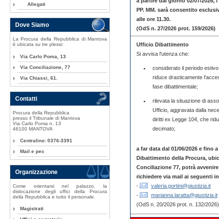
a partire dal giorno 02/07/2026, 
Allegati
PP. MM. sarà consentito esclusiv
alle ore 11.30.
Dove Siamo
(OdS n. 27/2026 prot. 159/2026)
La Procura della Repubblica di Mantova
Ufficio Dibattimento
è ubicata su tre plessi:
Si avvisa l'utenza che:
Via Carlo Poma, 13
Via Conciliazione, 77
considerato il periodo estiv
riduce drasticamente l'access
Via Chiassi, 61.
fase dibattimentale;
Contatti
rilevata la situazione di ass
Ufficio, aggravata dalla nece
Procura della Repubblica
presso il Tribunale di Mantova
diritti ex Legge 104, che ri
Via Carlo Poma n. 13
decimato;
46100 MANTOVA
Centralino: 0376-3391
a far data dal 01/06/2026 e fino
Mail e pec
Dibattimento della Procura, ubica
Conciliazione 77, potrà avveni
Organizzazione
richiedere via mail ai seguenti in
-
valeria.portini@giustizia.it
Come orientarsi nel palazzo, la
dislocazione degli uffici della Procura
-
marianna.laratta@giustizia.it
della Repubblica e tutto il personale.
(OdS n. 20/2026 prot. n. 132/2026)
Magistrati