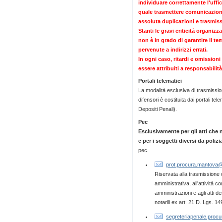
individuare correttamente l'uffici
quale trasmettere comunicazioni,
assoluta duplicazioni e trasmiss
Stanti le gravi criticità organizz
non è in grado di garantire il t
pervenute a indirizzi errati.
In ogni caso, ritardi e omission
essere attribuiti a responsabilità
Portali telematici
La modalità esclusiva di trasmissione
difensori è costituita dai portali t
Depositi Penali).
Pec
Esclusivamente per gli atti che
e per i soggetti diversi da polizi
pec.
prot.procura.mantova@gi
Riservata alla trasmissione d
amministrativa, all'attività c
amministrazioni e agli atti de
notarili ex art. 21 D. Lgs. 1
segreteriapenale.procu