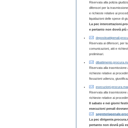
Riservata alla polizia giudiziar
difensori per la trasmissione
e richieste relative ai procedi
liquidazioni delle spese di giu
La pec intercettazioni.pr
e pertanto non dovrà più e
depositoattipenali.proc
Riservata ai difensori, per l
comunicazioni, atti e richiest
preliminari.
dibattimento.procura.ma
Riservata alla trasmissione a
richieste relative ai procedim
fissazioni udienza, giustific
esecuzioni.procura.man
Riservata alla trasmissione a
richieste relative ai procedi
Il sabato e nei giorni festi
esecuzioni penali dovrann
segreteriapenale.pro
La pec dirigente.procura.
pertanto non dovrà più ess