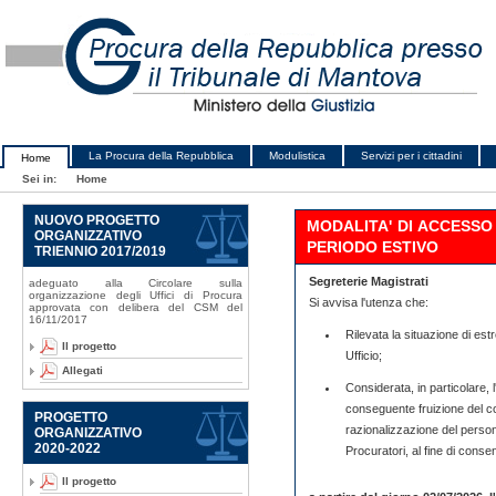
La Procura della Repubblica
Modulistica
Servizi per i cittadini
Home
Sei in:
Home
NUOVO PROGETTO
MODALITA' DI ACCESSO 
ORGANIZZATIVO
PERIODO ESTIVO
TRIENNIO 2017/2019
Segreterie Magistrati
adeguato alla Circolare sulla
organizzazione degli Uffici di Procura
Si avvisa l'utenza che:
approvata con delibera del CSM del
16/11/2017
Rilevata la situazione di est
Il progetto
Ufficio;
Allegati
Considerata, in particolare, l
conseguente fruizione del c
PROGETTO
razionalizzazione del persona
ORGANIZZATIVO
2020-2022
Procuratori, al fine di cons
Il progetto