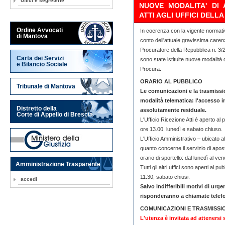
Uffici e segreterie
NUOVE MODALITA' DI 
ATTI AGLI UFFICI DELL
Ordine Avvocati
In coerenza con la vigente normati
di Mantova
conto dell'attuale gravissima carenza
Procuratore della Repubblica n. 3/
Carta dei Servizi
sono state istituite nuove modalità d
e Bilancio Sociale
Procura.
ORARIO AL PUBBLICO
Tribunale di Mantova
Le comunicazioni e la trasmissio
modalità telematica: l'accesso i
Distretto della
assolutamente residuale.
Corte di Appello di Brescia
L'Ufficio Ricezione Atti è aperto al 
ore 13.00, lunedì e sabato chiuso.
L'Ufficio Amministrativo – ubicato 
quanto concerne il servizio di apost
orario di sportello: dal lunedì al ve
Amministrazione Trasparente
Tutti gli altri uffici sono aperti al p
11.30, sabato chiusi.
accedi
Salvo indifferibili motivi di urgenz
risponderanno a chiamate telef
COMUNICAZIONI E TRASMISSION
L'utenza è invitata ad attenersi