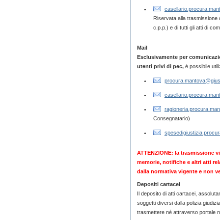
casellario.procura.mant
Riservata alla trasmissione de
c.p.p.) e di tutti gli atti di 
Mail
Esclusivamente per comunicazioni
utenti privi di pec,
è possibile utili
procura.mantova@giusti
casellario.procura.mant
ragioneria.procura.man
Consegnatario)
spesedigiustizia.procur
ATTENZIONE: la trasmissione via
memorie, notifiche e altri atti r
dalla normativa vigente e non ve
Depositi cartacei
Il deposito di atti cartacei, assolu
soggetti diversi dalla polizia giudizi
trasmettere né attraverso portale 