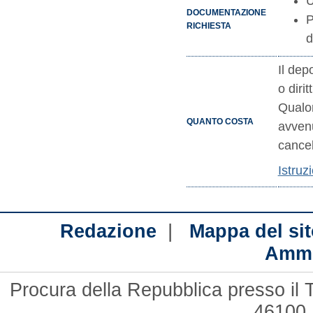
U
DOCUMENTAZIONE
P
RICHIESTA
d
Il dep
o diritt
Qualor
QUANTO COSTA
avvenu
cancel
Istruz
|
Redazione
Mappa del sit
Ammi
Procura della Repubblica presso il 
46100 