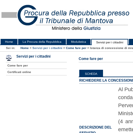
Home
La Procura della Repubblica
Modulistica
Servizi per i cittadini
Sei in:
Home
>
Servizi per i cittadini
>
Come fare per
>
Istanza di concessione di mis
Servizi per i cittadini
Come fare per
Come fare per
Certificati online
SCHEDA
RICHIEDERE LA CONCESSIONE
Al Pub
condan
Perven
Ministe
(4 ann
DESCRIZIONE DEL
emette