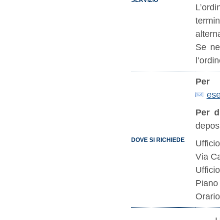
SERVIZIO
L’ordi
termin
altern
Se ne
l’ordi
Pe
ese
Per d
deposi
DOVE SI RICHIEDE
Uffici
Via Ca
Uffici
Piano 
Orario