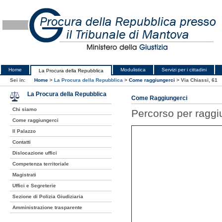
Home
Modulistica
Servizi per i cittadini
La Procura della Repubblica
Sei in:
Home
>
La Procura della Repubblica
>
Come raggiungerci
>
Via Chiassi, 61
La Procura della Repubblica
Come Raggiungerci
Chi siamo
Percorso per raggiu
Come raggiungerci
Il Palazzo
Contatti
Dislocazione uffici
Competenza territoriale
Magistrati
Uffici e Segreterie
Sezione di Polizia Giudiziaria
Amministrazione trasparente