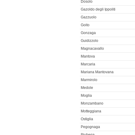
Dosolo
Gazoldo degli Ippoliti
Gazzuolo
Goito
Gonzaga
Guidizzolo
Magnacavallo
Mantova
Marcaria
Mariana Mantovana
Marmirolo
Medole
Moglia
Monzambano
Motteggiana
Ostiglia
Pegognaga
Piubega