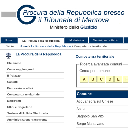
Home
Modulistica
Servizi per i cittadini
La Procura della Repubblica
Sei in:
Home
>
La Procura della Repubblica
>
Competenza territoriale
La Procura della Repubblica
Competenza territoriale
Chi siamo
Ricerca avanzata comuni
Come raggiungerci
Cerca per comune:
Il Palazzo
A
B
C
D
E
F
Contatti
Dislocazione uffici
Comune
Competenza territoriale
Magistrati
Acquanegra sul Chiese
Uffici e Segreterie
Asola
Sezione di Polizia Giudiziaria
Bagnolo San Vito
Amministrazione trasparente
Borgo Mantovano