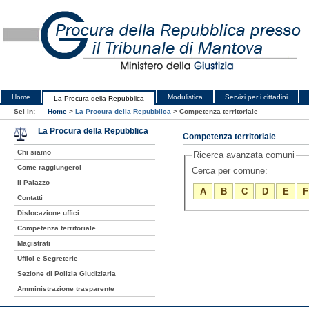
Home
Modulistica
Servizi per i cittadini
La Procura della Repubblica
Sei in:
Home
>
La Procura della Repubblica
>
Competenza territoriale
La Procura della Repubblica
Competenza territoriale
Chi siamo
Ricerca avanzata comuni
Come raggiungerci
Cerca per comune:
Il Palazzo
A
B
C
D
E
F
Contatti
Dislocazione uffici
Competenza territoriale
Magistrati
Uffici e Segreterie
Sezione di Polizia Giudiziaria
Amministrazione trasparente